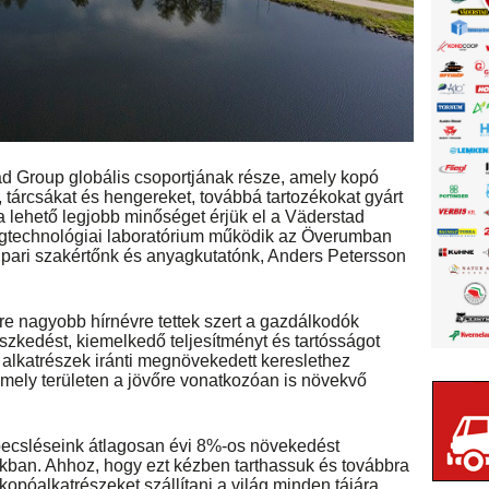
 Group globális csoportjának része, amely kopó
 tárcsákat és hengereket, továbbá tartozékokat gyárt
lehető legjobb minőséget érjük el a Väderstad
agtechnológiai laboratórium működik az Överumban
mipari szakértőnk és anyagkutatónk, Anders Petersson
yre nagyobb hírnévre tettek szert a gazdálkodók
eszkedést, kiemelkedő teljesítményt és tartósságot
i alkatrészek iránti megnövekedett kereslethez
 amely területen a jövőre vonatkozóan is növekvő
becsléseink átlagosan évi 8%-os növekedést
nkban. Ahhoz, hogy ezt kézben tarthassuk és továbbra
opóalkatrészeket szállítani a világ minden tájára,