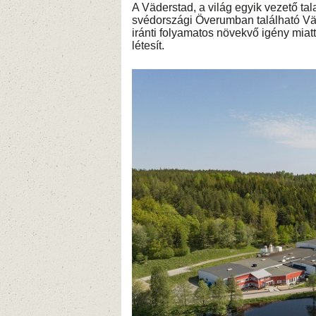
A Väderstad, a világ egyik vezető tal
svédországi Överumban található Vä
iránti folyamatos növekvő igény miat
létesít.