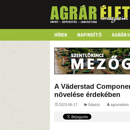
Skip
HÍREK
NAPINDÍTÓ
AGRÁR I
to
content
A Väderstad Component
növelése érdekében
2023-06-17
Gépész
agraradmin