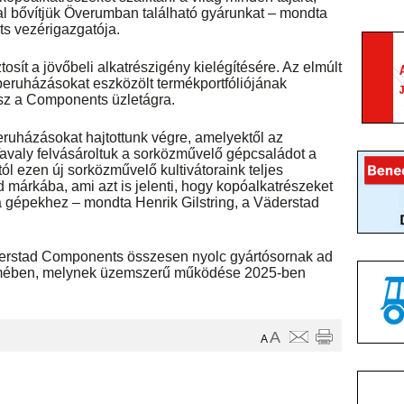
al bővítjük Överumban található gyárunkat – mondta
s vezérigazgatója.
tosít a jövőbeli alkatrészigény kielégítésére. Az elmúlt
eruházásokat eszközölt termékportfóliójának
esz a Components üzletágra.
eruházásokat hajtottunk végre, amelyektől az
avaly felvásároltuk a sorközművelő gépcsaládot a
ól ezen új sorközművelő kultivátoraink teljes
márkába, ami azt is jelenti, hogy kopóalkatrészeket
a gépekhez – mondta Henrik Gilstring, a Väderstad
äderstad Components összesen nyolc gyártósornak ad
emében, melynek üzemszerű működése 2025-ben
A
A