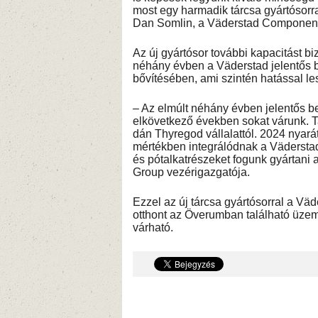
most egy harmadik tárcsa gyártósorr
Dan Somlin, a Väderstad Component
Az új gyártósor további kapacitást biz
néhány évben a Väderstad jelentős b
bővítésében, ami szintén hatással l
– Az elmúlt néhány évben jelentős b
elkövetkező években sokat várunk. T
dán Thyregod vállalattól. 2024 nyarát
mértékben integrálódnak a Väderstad 
és pótalkatrészeket fogunk gyártani 
Group vezérigazgatója.
Ezzel az új tárcsa gyártósorral a V
otthont az Överumban található üz
várható.