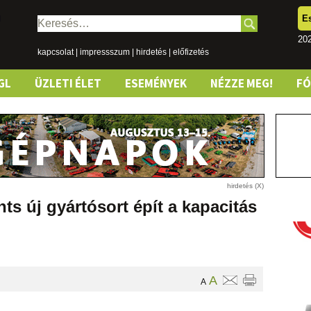
E
Keresés:
202
kapcsolat
|
impressszum
|
hirdetés
|
előfizetés
GL
ÜZLETI ÉLET
ESEMÉNYEK
NÉZZE MEG!
F
s új gyártósort épít a kapacitás
A
A