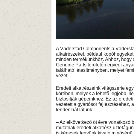
A Väderstad Components a Väderstad
alkatrészeket, például kopóhegyeket,
minden termékünkhöz. Ahhoz, hogy a 
Genuine Parts területén egyedi any
található létesítményben, melyet fé
vezet.
Eredeti alkatrészeink világszerte eg
körében, melyek a lehető legjobb ill
biztosítják gépeinkhez. Ez az eredet
vezetett a gyártósor fejlesztéséhez,
tendenciát látunk.
– Az elkövetkező öt évre vonatkozó 
mutatnak eredeti alkatrész üzletágu
is képesek legyünk kiváló minőségű k