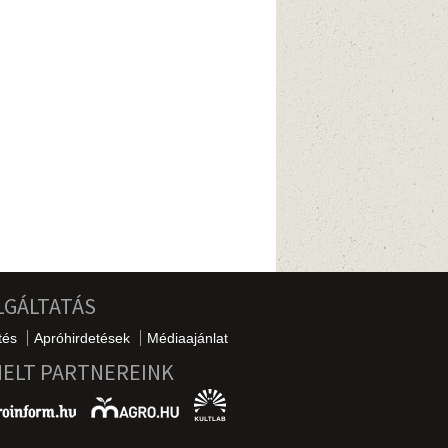
LGÁLTATÁS
tés
Apróhirdetések
Médiaajánlat
MELT PARTNEREINK