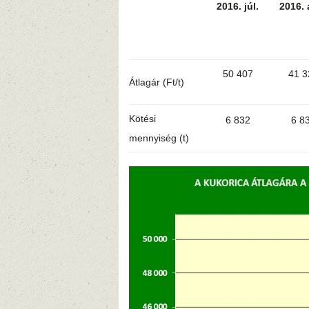
2016. júl.
2016. 
50 407
41 3
Átlagár (Ft/t)
Kötési
6 832
6 8
mennyiség (t)