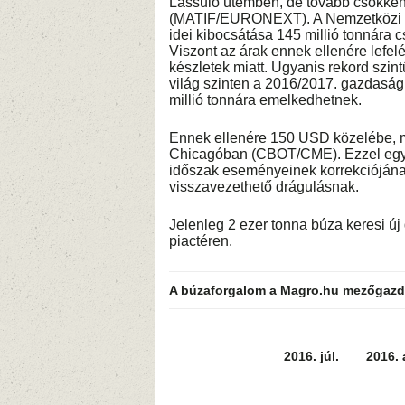
Lassuló ütemben, de tovább csökkent
(MATIF/EURONEXT). A Nemzetközi Gab
idei kibocsátása 145 millió tonnára 
Viszont az árak ennek ellenére lefe
készletek miatt. Ugyanis rekord szin
világ szinten a 2016/2017. gazdasági
millió tonnára emelkedhetnek.
Ennek ellenére 150 USD közelébe, m
Chicagóban (CBOT/CME). Ezzel együtt
időszak eseményeinek korrekciójának
visszavezethető drágulásnak.
Jelenleg 2 ezer tonna búza keresi új
piactéren.
A búzaforgalom a Magro.hu mezőgazd
2016. júl.
2016. 