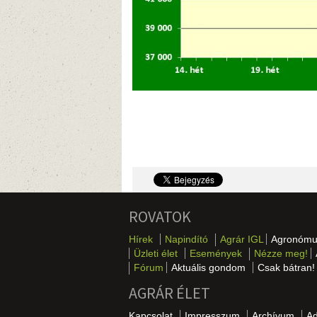
ROVATOK
Hírek
Napindító
Agrár IGL
Agronómu
Üzleti élet
Események
Nézze meg!
Fórum
Aktuális gondom
Csak bátran!
AGRÁR ÉLET
Kapcsolat
Impresszum
Archívum
A