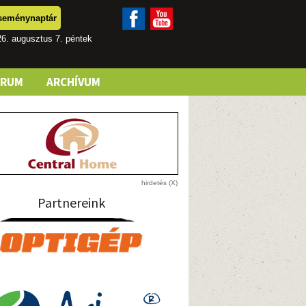
seménynaptár
6. augusztus 7. péntek
ÓRUM
ARCHÍVUM
Partnereink