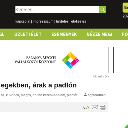
E
Keresés:
202
kapcsolat
|
impressszum
|
hirdetés
|
előfizetés
GL
ÜZLETI ÉLET
ESEMÉNYEK
NÉZZE MEG!
F
egekben, árak a padlón
úza
,
kukorica
,
magro
,
online kereskedelem
,
piactér
agraradmin
A
A