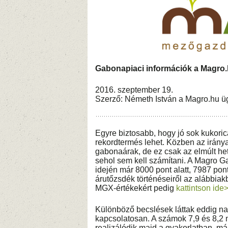
Gabonapiaci információk a Magro.
2016. szeptember 19.
Szerző: Németh István a Magro.hu ü
Egyre biztosabb, hogy jó sok kukoric
rekordtermés lehet. Közben az irány
gabonaárak, de ez csak az elmúlt he
sehol sem kell számítani. A Magro G
idején már 8000 pont alatt, 7987 ponton
árutőzsdék történéseiről az alábbiak
MGX-értékekért pedig
kattintson ide
Különböző becslések láttak eddig na
kapcsolatosan. A számok 7,9 és 8,2 m
realizálódik majd a gyakorlatban, már