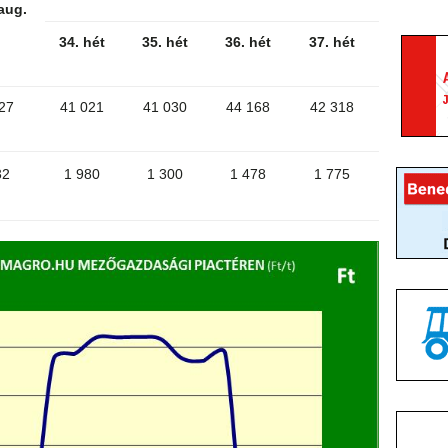
aug.
34. hét
35. hét
36. hét
37. hét
27
41 021
41 030
44 168
42 318
32
1 980
1 300
1 478
1 775