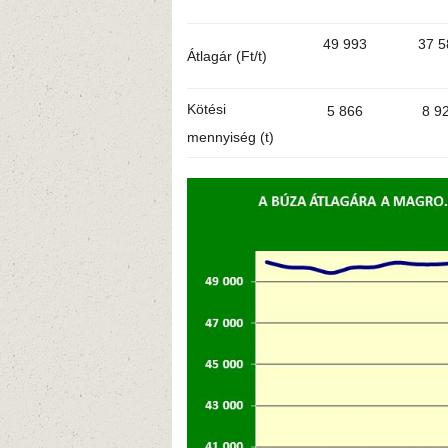
49 993
37 5
Átlagár (Ft/t)
Kötési
5 866
8 9
mennyiség (t)