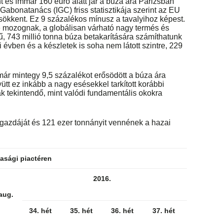
 és immár 160 euró alatt jár a búza ára Párizsban
onatanács (IGC) friss statisztikája szerint az EU
csökkent. Ez 9 százalékos mínusz a tavalyihoz képest.
lé mozognak, a globálisan várható nagy termés és
tű, 743 millió tonna búza betakarítására számíthatunk
 évben és a készletek is soha nem látott szintre, 229
ár mintegy 9,5 százalékot erősödött a búza ára
 ez inkább a nagy esésekkel tarkított korábbi
 tekintendő, mint valódi fundamentális okokra
 gazdáját és 121 ezer tonnányit vennének a hazai
asági piactéren
2016.
aug.
34. hét
35. hét
36. hét
37. hét