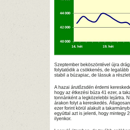
Szeptember beköszöntével újra drág
folytatódik a csökkenés, de legaláb
stabil a búzapiac, de lássuk a részlet
A hazai árutőzsdén érdemi kereskedés
hogy az étkezési búza 41 ezer, a tak
tonnánként a legközelebbi lejártra. 
árakon folyt a kereskedés. Átlagosan a
ezer forint körül alakult a takarmány
egyúttal azt is jelenti, hogy mintegy
ilyenkor.