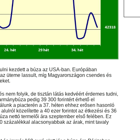
ulni kezdett a búza az USA-ban. Európában
b az üteme lassult, míg Magyarországon csendes és
eket.
 nem folyik, de tisztán látás kedvéért érdemes tudni,
armánybúza pedig 39 300 forintért érhető el
Nálunk a piacterén a 37. héten ehhez erősen hasonló
lulról közelítette a 40 ezer forintot az étkezési és 36
búza nettó termelői ára szeptember első felében. Ez
 20 százalékkal alacsonyabbak az árak, mint tavaly