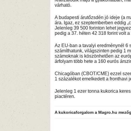
várható.
A budapesti árutőzsdén jó ideje (a m
ára. Igaz, ez szeptemberben eddig „cs
Jelenleg 39 500 forinton lehet jegye
pedig a 37. héten 42 318 forint volt 
Az EU-ban a tavalyi eredménynél 6 s
számíthatunk, világszinten pedig 1 mi
számoknak is köszönhetően az európa
árfolyam több hete a 160 eurós árs
Chicagóban (CBOT/CME) ezzel szem
1 százalékot emelkedett a fronthavi
Jelenleg 1 ezer tonna kukorica keres
piactéren.
A kukoricaforgalom a Magro.hu mezőg