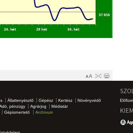
A
A
SZO
s
Állattenyésztő
Gépész
Kertész
Növényvédő
Előfize
Adó, pénzügy
Agrárjog
Médiatár
KIE
Gépismertető
Archívum
datvédelem