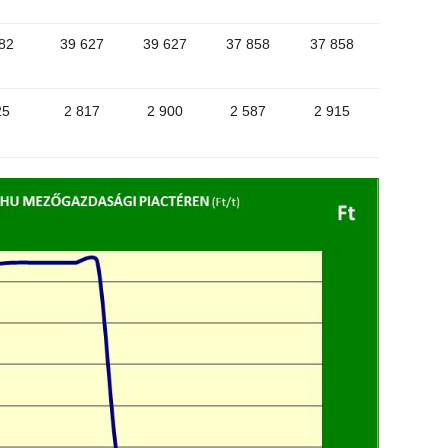
82
39 627
39 627
37 858
37 858
25
2 817
2 900
2 587
2 915