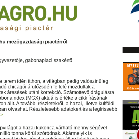
hu mezőgazdasági piactérről
gyvezetője, gabonapiaci szakértő
a terem idén itthon, a világban pedig valószínűleg
adó chicagói árutőzsdén felfelé mozdultak a
tek áresések utáni korrekció. Számottevő drágulásra
abonaindex (MGX) aktuális értéke a cikk írásának
 állt. A további részletekről, a hazai, illetve külföldi
ban olvashat. Részletesebb adatokért és a legfrissebb
>>
.
pvilágot a hazai kukorica várható mennyiségével
illió tonna körül szóródnak. Akármelyik is
 most biztos, jóval a sokéves átlag feletti volumen