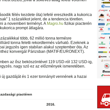
ásodik félév kezdete óta) lefelé ereszkedik a kukorica
ak” 1 százalékot jelent, de a tendencia töretlen.
zni a novemberi terményt. A
Magro.hu
fizikai piacterén
a kukorica prompt átlagára.
zázalékkal több, 62 millió tonna termésre
lliárd tonna feletti rekordtermés várható. Ezeknek a
i jegyzés igen stabilan alakul szeptember óta. Az
zinthez konvergál Párizsban (MATIF/EURONEXT).
ben az ősz beköszöntével 119 USD-ról 132 USD-ig,
 jegyzés. nagy szó ez az előzmények ismeretében.
i új gazdáját és 1 ezer tonnányit vennének a hazai
azdasági piactéren
2016.