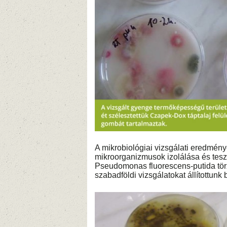
A mikrobiológiai vizsgálati eredmén
mikroorganizmusok izolálása és teszt
Pseudomonas fluorescens-putida törz
szabadföldi vizsgálatokat állítottunk 