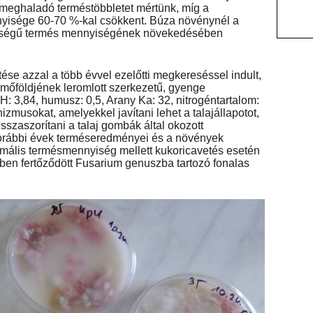
 meghaladó terméstöbbletet mértünk, míg a
yisége 60-70 %-kal csökkent. Búza növénynél a
nőségű termés mennyiségének növekedésében
tése azzal a több évvel ezelőtti megkereséssel indult,
mőföldjének leromlott szerkezetű, gyenge
: 3,84, humusz: 0,5, Arany Ka: 32, nitrogéntartalom:
zmusokat, amelyekkel javítani lehet a talajállapotot,
sszaszorítani a talaj gombák által okozott
 korábbi évek terméseredményei és a növények
nimális termésmennyiség mellett kukoricavetés esetén
ékben fertőződött Fusarium genuszba tartozó fonalas