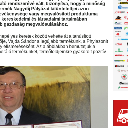
tő rendszerévé vált, bizonyítva, hogy a minőség
rmék Nagydíj Pályázat kitüntetettjei azon
 tevékenysége vagy megvalósított produktuma
 kereskedelmi és társadalmi tartalmában
ebb gazdaság megvalósulásához.
élyes keretek között vehette át a tanúsított
ője, Vajda Sándor a legújabb termékünk, a Phylazonit
y elismeréseként. Az alábbiakban bemutatjuk a
ráló termékünket, termőföldjeinkre gyakorolt pozitív