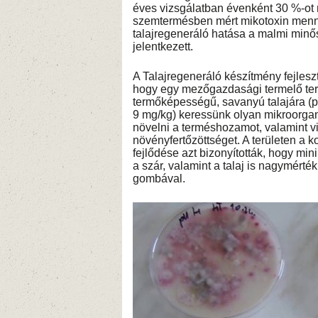
éves vizsgálatban évenként 30 %-ot
szemtermésben mért mikotoxin menn
talajregeneráló hatása a malmi mi
jelentkezett.
A Talajregeneráló készítmény fejlesz
hogy egy mezőgazdasági termelő ter
termőképességű, savanyú talajára (pH
9 mg/kg) keressünk olyan mikroorgani
növelni a terméshozamot, valamint vi
növényfertőzöttséget. A területen a
fejlődése azt bizonyították, hogy mi
a szár, valamint a talaj is nagymért
gombával.