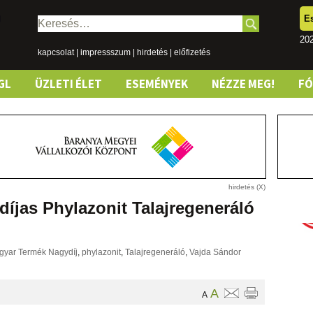
E
Keresés:
202
kapcsolat
|
impressszum
|
hirdetés
|
előfizetés
GL
ÜZLETI ÉLET
ESEMÉNYEK
NÉZZE MEG!
F
íjas Phylazonit Talajregeneráló
gyar Termék Nagydíj
,
phylazonit
,
Talajregeneráló
,
Vajda Sándor
A
A