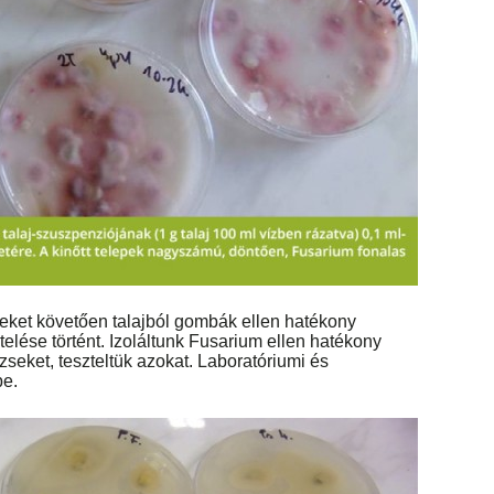
yeket követően talajból gombák ellen hatékony
elése történt. Izoláltunk Fusarium ellen hatékony
seket, teszteltük azokat. Laboratóriumi és
be.