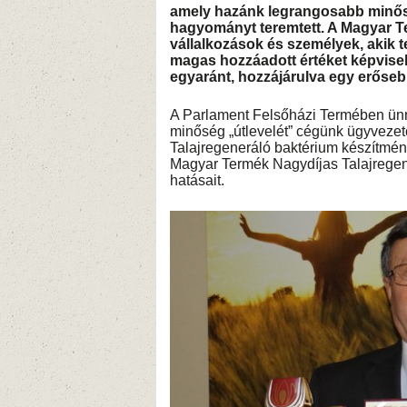
amely hazánk legrangosabb minősí
hagyományt teremtett. A Magyar Te
vállalkozások és személyek, akik
magas hozzáadott értéket képvisel
egyaránt, hozzájárulva egy erős
A Parlament Felsőházi Termében ünnep
minőség „útlevelét” cégünk ügyvezet
Talajregeneráló baktérium készítmén
Magyar Termék Nagydíjas Talajregene
hatásait.