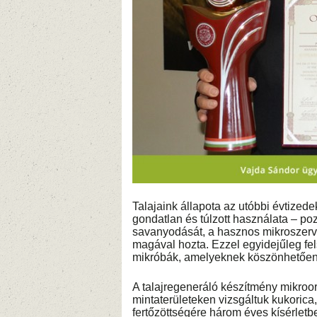
Talajaink állapota az utóbbi évtized
gondatlan és túlzott használata – pozi
savanyodását, a hasznos mikroszer
magával hozta. Ezzel egyidejűleg fe
mikróbák, amelyeknek köszönhetően n
A talajregeneráló készítmény mikro
mintaterületeken vizsgáltuk kukoric
fertőzöttségére három éves kísérletb