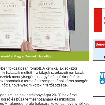
ekben fokozatosan romlott. A kemikáliák sokszor
tív hatásaik mellett – a talajok szerkezeti romlását,
vezetek mennyiségének nagyfokú csökkenését is
lszaporodtak a termelés szempontjából káros patogén
őtt a növények mikotoxin fertőzöttsége.
organizmusainak hatékonyságát 20-20 hektáros
a, borsó és búza terméshozamára és mikotoxin
en. A Talajregeneráló hatására kukorica növénynél két