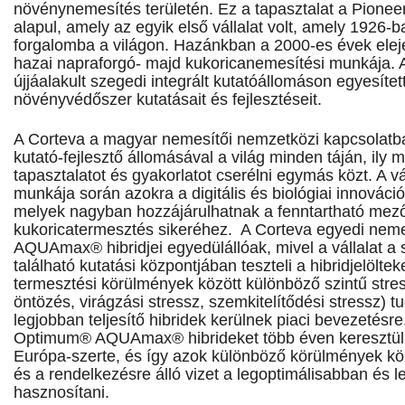
növénynemesítés területén. Ez a tapasztalat a Pione
alapul, amely az egyik első vállalat volt, amely 1926-b
forgalomba a világon. Hazánkban a 2000-es évek elejé
hazai napraforgó- majd kukoricanemesítési munkája. 
újjáalakult szegedi integrált kutatóállomáson egyesít
növényvédőszer kutatásait és fejlesztéseit.
A Corteva a magyar nemesítői nemzetközi kapcsolatban
kutató-fejlesztő állomásával a világ minden táján, ily
tapasztalatot és gyakorlatot cserélni egymás közt. A vál
munkája során azokra a digitális és biológiai innováci
melyek nagyban hozzájárulhatnak a fenntartható mez
kukoricatermesztés sikeréhez. A Corteva egyedi ne
AQUAmax® hibridjei egyedülállóak, mivel a vállalat a 
található kutatási központjában teszteli a hibridjelölteke
termesztési körülmények között különböző szintű stres
öntözés, virágzási stressz, szemkitelítődési stressz) t
legjobban teljesítő hibridek kerülnek piaci bevezetésre
Optimum® AQUAmax® hibrideket több éven keresztül k
Európa-szerte, és így azok különböző körülmények közö
és a rendelkezésre álló vizet a legoptimálisabban és
hasznosítani.