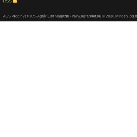
RSS
AGS Proginvest Kft.- Agrár Élet Magazin - www.agrarelet.hu © 2026 Minden jog f