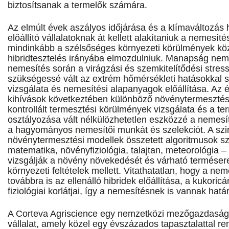
biztosítsanak a termelők számára.
Az elmúlt évek aszályos időjárása és a klímaváltozás
előállító vállalatoknak át kellett alakítaniuk a nemesít
mindinkább a szélsőséges környezeti körülmények köz
hibridtesztelés irányába elmozdulniuk. Manapság nem
nemesítés során a virágzási és szemkitelítődési stress
szükségessé vált az extrém hőmérsékleti hatásokkal 
vizsgálata és nemesítési alapanyagok előállítása. Az 
kihívások következtében különböző növénytermesztés
kontrollált termesztési körülmények vizsgálata és a te
osztályozása vált nélkülözhetetlen eszközzé a nemesí
a hagyományos nemesítői munkát és szelekciót. A szi
növénytermesztési modellek összetett algoritmusok s
matematika, növényfiziológia, talajtan, meteorológia –
vizsgálják a növény növekedését és várható termése
környezeti feltételek mellett. Vitathatatlan, hogy a nem
továbbra is az ellenálló hibridek előállítása, a kuko
fiziológiai korlátjai, így a nemesítésnek is vannak határ
A Corteva Agriscience egy nemzetközi mezőgazdasági 
vállalat, amely közel egy évszázados tapasztalattal re