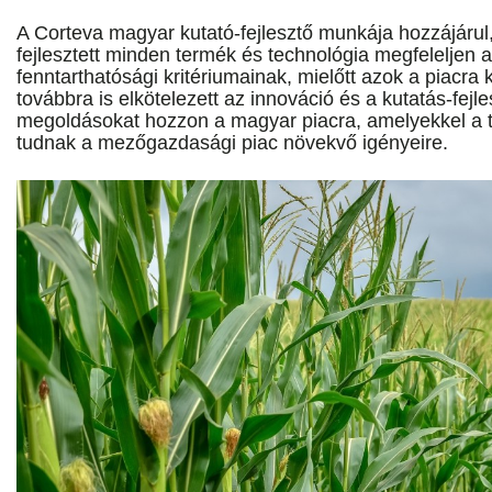
A Corteva magyar kutató-fejlesztő munkája hozzájárul, 
fejlesztett minden termék és technológia megfeleljen 
fenntarthatósági kritériumainak, mielőtt azok a piacra k
továbbra is elkötelezett az innováció és a kutatás-fejl
megoldásokat hozzon a magyar piacra, amelyekkel a t
tudnak a mezőgazdasági piac növekvő igényeire.