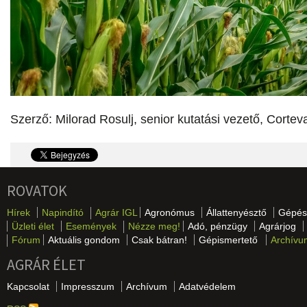
Szerző: Milorad Rosulj, senior kutatási vezető, Cortev
ROVATOK
Hírek
Napindító
Agrár IGL
Agronómus
Állattenyésztő
Gépés
Üzleti élet
Események
Nézze meg!
Adó, pénzügy
Agrárjog
Fórum
Aktuális gondom
Csak bátran!
Gépismertető
Archívu
AGRÁR ÉLET
Kapcsolat
Impresszum
Archívum
Adatvédelem