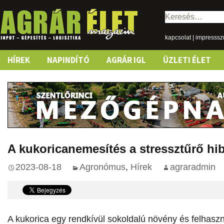
Keresés:
kapcsolat
|
impresss
Skip
HÍREK
NAPINDÍTÓ
AGRÁR IGL
ÜZLETI ÉLET
to
content
A kukoricanemesítés a stressztűrő hib
2023-08-18
Agronómus
,
Hírek
agraradmin
A kukorica egy rendkívül sokoldalú növény és felhaszn