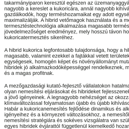
takarmányiparon keresztül egészen az üzemanyaggyárt
nagyobb a kereslet a kukoricára, annál nagyobb kihívás
gazdálkodók, hogy terméshozamaikat egy adott egység
maximalizálják. A hibrid vetőmagok használata és a m
termesztéstechnológia alkalmazása magasabb termé
jövedelmezőséget eredményez, mely hosszú távon hoz
kukoricatermesztés sikeréhez.
A hibrid kukorica legfontosabb tulajdonsága, hogy a 
magasabb, valamint ezekkel a fajtákkal vetett területe
egységesek, homogén képet és növényállományt muta
hibridek jó alkalmazkodóképességgel rendelkeznek, m
és a magas profitnak.
A mezőgazdasági kutató-fejlesztő vállalatokon hatalma
olyan nemesítési eljárásokat és hibrideket fejlesszen
a jövő igényeinek. A legnagyobb nehézséget az okoz
klímaváltozással folyamatosan újabb és újabb kihíváso
Habár a kukoricanemesítés fejlődése dinamikus és al
igényeihez és a környezeti változásokhoz, a nemesítő
nemesítési stratégiára és sokéves vizsgálatra van sz
egyes hibridek évjárattól függetlenül kiemelkedő hoz