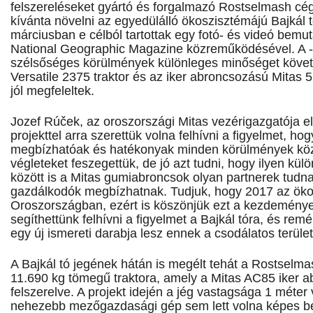
felszereléseket gyártó és forgalmazó Rostselmash cégg
kívánta növelni az egyedülálló ökoszisztémájú Bajkál t
márciusban e célból tartottak egy fotó- és videó bemut
National Geographic Magazine közreműködésével. A -
szélsőséges körülmények különleges minőséget követ
Versatile 2375 traktor és az iker abroncsozású Mitas
jól megfeleltek.
Jozef Rúček, az oroszországi Mitas vezérigazgatója e
projekttel arra szerettük volna felhívni a figyelmet, ho
megbízhatóak és hatékonyak minden körülmények közöt
végleteket feszegettük, de jó azt tudni, hogy ilyen kü
között is a Mitas gumiabroncsok olyan partnerek tudn
gazdálkodók megbízhatnak. Tudjuk, hogy 2017 az öko
Oroszországban, ezért is köszönjük ezt a kezdeménye
segíthettünk felhívni a figyelmet a Bajkál tóra, és rem
egy új ismereti darabja lesz ennek a csodálatos terüle
A Bajkál tó jegének hátán is megélt tehát a Rostselma
11.690 kg tömegű traktora, amely a Mitas AC85 iker a
felszerelve. A projekt idején a jég vastagsága 1 méter v
nehezebb mezőgazdasági gép sem lett volna képes bet