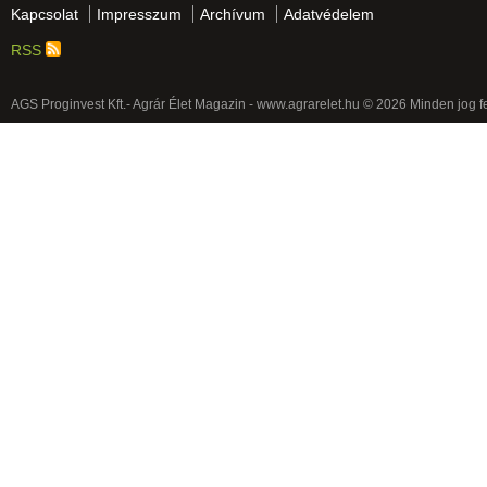
Kapcsolat
Impresszum
Archívum
Adatvédelem
RSS
AGS Proginvest Kft.- Agrár Élet Magazin - www.agrarelet.hu © 2026 Minden jog f