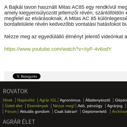
A Bajkál tavon használt Mitas AC85 egy rendkívül meg
amely kiegyensúlyozott jellemzői révén, szántóföldön 
megfelel az elvárásoknak. A Mitas AC 85 különlegessé
bordafelülete révén kedvezőbb vontatási hatásfokot biz
Nézze meg az egyedülálló élményt jelentő videónkat az
https://www.youtube.com/watch?v=iIyP-4v6odY
ROVATOK
Hírek
Napindító
Agrár IGL
Agronómus
Állattenyésztő
Gépés
Üzleti élet
Események
Nézze meg!
Adó, pénzügy
Agrárjog
Fórum
Aktuális gondom
Csak bátran!
Gépismertető
Archívu
AGRÁR ÉLET