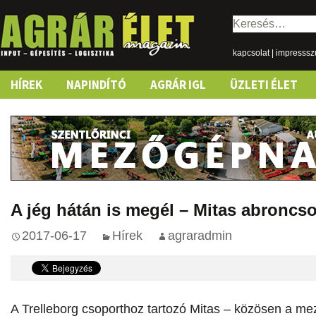
Keresés:
kapcsolat
|
impresss
Skip
HÍREK
NAPINDÍTÓ
AGRÁR IGL
ÜZLETI ÉLET
to
content
A jég hátán is megél – Mitas abroncso
2017-06-17
Hírek
agraradmin
A Trelleborg csoporthoz tartozó Mitas – közösen a m