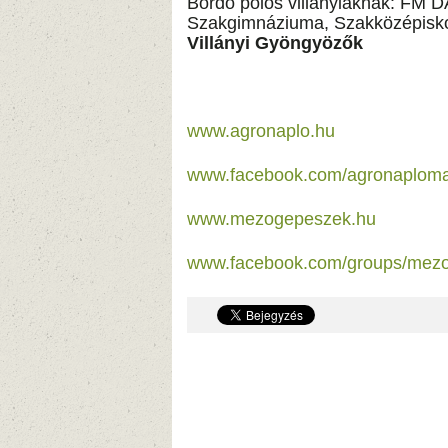
Bordó pólós villányiaknak:
FM DA
Szakgimnáziuma, Szakközépisko
Villányi
Gyöngyözők
www.agronaplo.hu
www.facebook.com/agronaplom
www.mezogepeszek.hu
www.facebook.com/groups/mez