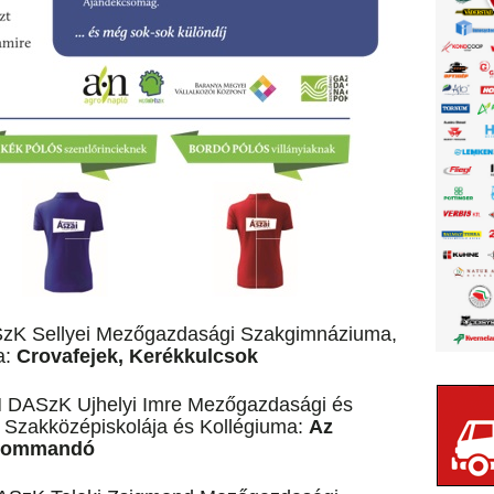
ASzK Sellyei Mezőgazdasági Szakgimnáziuma,
a:
Crovafejek, Kerékkulcsok
M DASzK Ujhelyi Imre Mezőgazdasági és
Szakközépiskolája és Kollégiuma:
Az
gakommandó