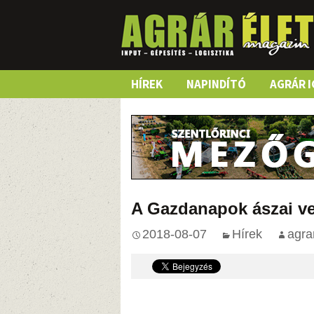
Skip
HÍREK
NAPINDÍTÓ
AGRÁR I
to
content
A Gazdanapok ászai ve
2018-08-07
Hírek
agra