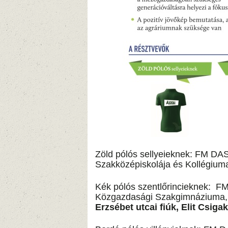
Zöld pólós sellyeieknek: FM D
Szakközépiskolája és Kollégium
Kék pólós szentlőrincieknek: F
Közgazdasági Szakgimnáziuma, 
Erzsébet utcai fiúk, Elit Csi