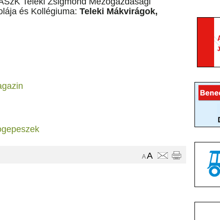
SzK Teleki Zsigmond Mezőgazdasági
lája és Kollégiuma:
Teleki Mákvirágok,
agazin
ogepeszek
A
A