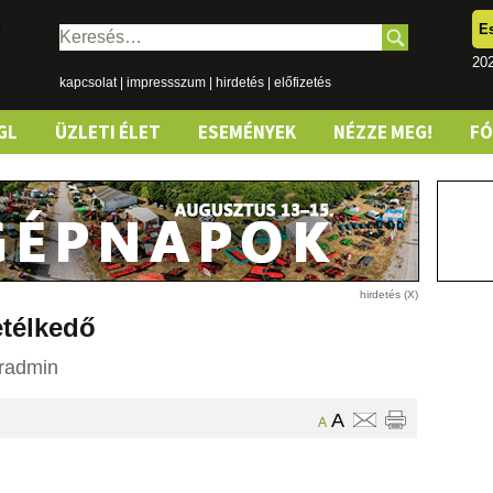
E
Keresés:
20
kapcsolat
|
impressszum
|
hirdetés
|
előfizetés
GL
ÜZLETI ÉLET
ESEMÉNYEK
NÉZZE MEG!
F
télkedő
radmin
A
A