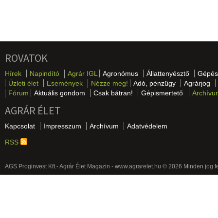
ROVATOK
Hírek
Napindító
Agrár IGL
Agronómus
Állattenyésztő
Gépés
Üzleti élet
Események
Nézze meg!
Adó, pénzügy
Agrárjog
Fórum
Aktuális gondom
Csak bátran!
Gépismertető
Archívu
AGRÁR ÉLET
Kapcsolat
Impresszum
Archívum
Adatvédelem
RSS
AGS Proginvest Kft.- Agrár Élet Magazin - www.agrarelet.hu © 2026 Minden jog f