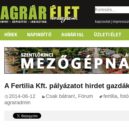
Keresés:
kapcsolat
|
impresss
Skip
HÍREK
NAPINDÍTÓ
AGRÁR IGL
ÜZLETI ÉLET
to
content
A Fertilia Kft. pályázatot hirdet gazd
2014-06-12
Csak bátran!
,
Fórum
fertilia
,
fotó
agraradmin