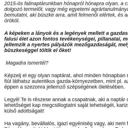
2015-ös falinaptárunkban hónapról hónapra olyan, a 
dolgozó termelőt, vagy még egyetemi agrártanulmányait
bemutatni, aki büszke arra, amit felmenői elértek, és 
örököl.
A képeken a lányok és a legények mellett a gazdas
falusi élet azon fontos tevékenységei, pillanatai, 
jellemzik a nyertes pályázók mezőgazdaságát, mel
büszkeséggel töltik el őket!
Magadra ismertél?
Képzelj el egy olyan naptárat, ahol minden hónapban 
fiút láthatsz autentikus gazda-környezetben, mint pl. a
éppen a szezonra jellemző szépségének ölelésében.
Legyél Te is részese annak a csapatnak, aki a naptár o
lehetőséget kap megcsillogtatni saját tehetségét, kari
külső adottságait!
Ha vagány, bevállalós, igazi egyéniség vagy, aki nem