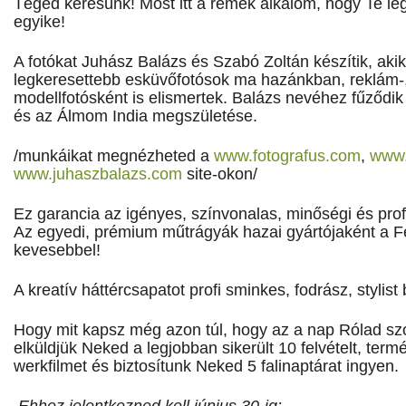
Téged keresünk! Most itt a remek alkalom, hogy Te legy
egyike!
A fotókat Juhász Balázs és Szabó Zoltán készítik, akik
legkeresettebb esküvőfotósok ma hazánkban, reklám-,
modellfotósként is elismertek. Balázs nevéhez fűződik 
és az Álmom India megszületése.
/munkáikat megnézheted a
www.fotografus.com
,
www.
www.juhaszbalazs.com
site-okon/
Ez garancia az igényes, színvonalas, minőségi és pro
Az egyedi, prémium műtrágyák hazai gyártójaként a Fer
kevesebbel!
A kreatív háttércsapatot profi sminkes, fodrász, stylist b
Hogy mit kapsz még azon túl, hogy az a nap Rólad szó
elküldjük Neked a legjobban sikerült 10 felvételt, termé
werkfilmet és biztosítunk Neked 5 falinaptárat ingyen.