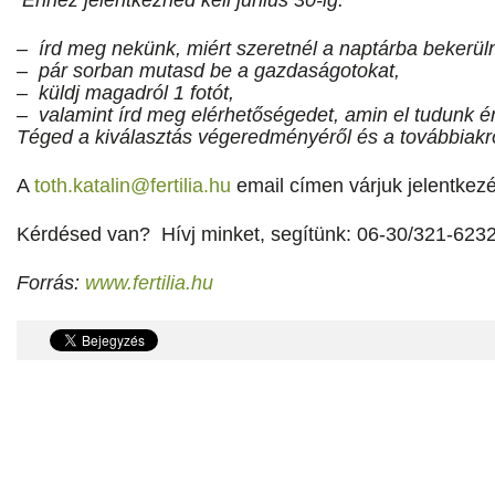
Ehhez jelentkezned kell június 30-ig:
– írd meg nekünk, miért szeretnél a naptárba bekerüln
–
pár sorban mutasd be a gazdaságotokat,
– küldj magadról 1 fotót,
– valamint írd meg elérhetőségedet, amin el tudunk érn
Téged a kiválasztás végeredményéről és a továbbiakró
A
toth.katalin@fertilia.hu
email címen várjuk jelentkez
Kérdésed van? Hívj minket, segítünk: 06-30/321-623
Forrás:
www.fertilia.hu