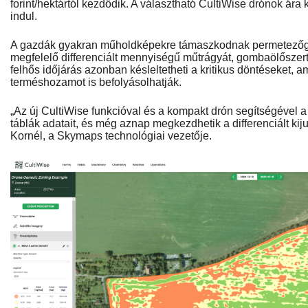
forint/hektártól kezdődik. A választható CultiWise drónok ára kö
indul.
A gazdák gyakran műholdképekre támaszkodnak permetezőgép
megfelelő differenciált mennyiségű műtrágyát, gombaölőszert é
felhős időjárás azonban késleltetheti a kritikus döntéseket, 
terméshozamot is befolyásolhatják.
„Az új CultiWise funkcióval és a kompakt drón segítségével a
táblák adatait, és még aznap megkezdhetik a differenciált kiju
Kornél, a Skymaps technológiai vezetője.