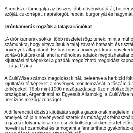
A rendszer támogatja az összes főbb növénykultúrát, beleértve
szóját, cukorrépát, napraforgót, repcét, burgonyát és hagymát
Drónkamerák rögzítik a talajvariációkat
„A drónkamerák sokkal több részletet rögzítenek, mint a műho
számunkra, hogy eltávolítsuk a talaj zavaró hatásait, és tiszt
növények állapotáról. Ez hasznos a növények korai növeked
sortávú kultúráknál, ahol a műholdas adatok megbízhatatlano
kijuttatási térképekkel a gazdák megbízható megoldást kap
– zárja Czíria.
A CultiWise számos megoldást kínál, beleértve a herbicid fo
kijuttatási térképeket, a növények monitorozását, a tőszámlá
térképeket. Több mint 1000 mezőgazdasági üzem előfizetőjév
országban, Argentínától az Egyesült Államokig, a CultiWise 
precíziós mezőgazdaságot.
A differenciált dózisú kijuttatás segít a gazdáknak megfeleln
amelyek célja a növényvédő szerek és műtrágyák felhasznál
a gazdák folyamatosan keresnek költségcsökkentési lehetős
növelni a hozamokat és támogatni a fenntartható gyakorlatoka