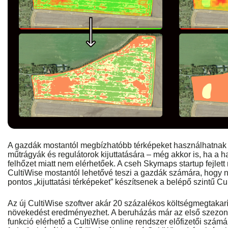
A gazdák mostantól megbízhatóbb térképeket használhatnak
műtrágyák és regulátorok kijuttatására – még akkor is, ha 
felhőzet miatt nem elérhetőek. A cseh Skymaps startup fejlet
CultiWise mostantól lehetővé teszi a gazdák számára, hogy n
pontos „kijuttatási térképeket” készítsenek a belépő szintű Cu
Az új CultiWise szoftver akár 20 százalékos költségmegtakar
növekedést eredményezhet. A beruházás már az első szezon
funkció elérhető a CultiWise online rendszer előfizetői szám