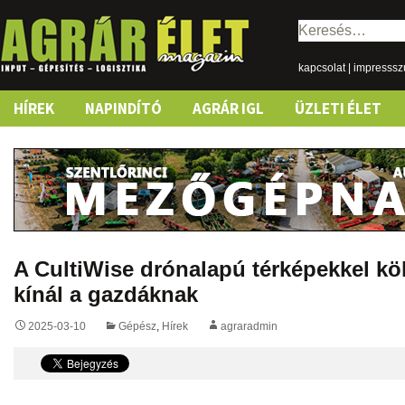
Keresés:
kapcsolat
|
impresss
Skip
HÍREK
NAPINDÍTÓ
AGRÁR IGL
ÜZLETI ÉLET
to
content
A CultiWise drónalapú térképekkel kö
kínál a gazdáknak
2025-03-10
Gépész
,
Hírek
agraradmin