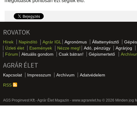
megoldások pontosan ezt segítik elő.
ROVATOK
Hírek
Napindító
Agrár IGL
Agronómus
Állattenyésztő
Gépés
Üzleti élet
Események
Nézze meg!
Adó, pénzügy
Agrárjog
Fórum
Aktuális gondom
Csak bátran!
Gépismertető
Archívu
AGRÁR ÉLET
Kapcsolat
Impresszum
Archívum
Adatvédelem
RSS
AGS Proginvest Kft.- Agrár Élet Magazin - www.agrarelet.hu © 2026 Minden jog f