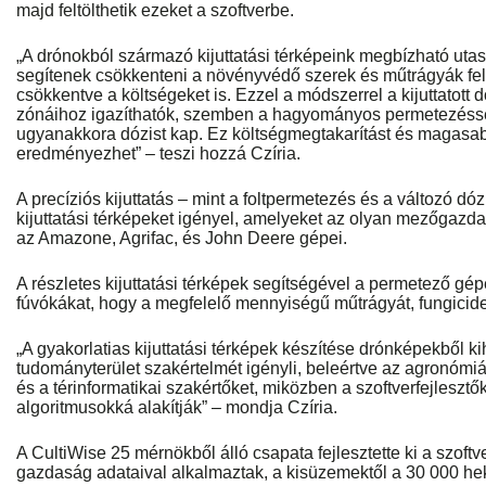
majd feltölthetik ezeket a szoftverbe.
„A drónokból származó kijuttatási térképeink megbízható uta
segítenek csökkenteni a növényvédő szerek és műtrágyák fel
csökkentve a költségeket is. Ezzel a módszerrel a kijuttatott 
zónáihoz igazíthatók, szemben a hagyományos permetezéssel
ugyanakkora dózist kap. Ez költségmegtakarítást és magasa
eredményezhet” – teszi hozzá Czíria.
A precíziós kijuttatás – mint a foltpermetezés és a változó dóz
kijuttatási térképeket igényel, amelyeket az olyan mezőgazd
az Amazone, Agrifac, és John Deere gépei.
A részletes kijuttatási térképek segítségével a permetező gép
fúvókákat, hogy a megfelelő mennyiségű műtrágyát, fungicidet 
„A gyakorlatias kijuttatási térképek készítése drónképekből kih
tudományterület szakértelmét igényli, beleértve az agronómiá
és a térinformatikai szakértőket, miközben a szoftverfejlesztő
algoritmusokká alakítják” – mondja Czíria.
A CultiWise 25 mérnökből álló csapata fejlesztette ki a szoftv
gazdaság adataival alkalmaztak, a kisüzemektől a 30 000 h