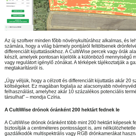
Az új szoftver minden főbb növénykultúrához alkalmas, és le
számára, hogy a világ bármely pontjáról feltöltsenek drónfelv
differenciált kijuttatásokhoz. A CultiWise percek vagy órák alat
készít, amelyek pontosan kijelölik a különböző mennyiségű 
vagy regulátort igénylő zónákat. A térképek tájékoztatják a g
megtakarításról is.
„Úgy véljük, hogy a célzott és differenciált kijuttatás akár 20 
költségeket. Ez magában foglalja az alacsonyabb növényvéd
felhasználást, amelyhez akár 10 százalékos potenciális te
társulhat” – mondja Czíria.
A CultiWise drónok óránként 200 hektárt fednek le
A CultiWise drónok óránként több mint 200 hektárt képesek f
biztosítják a centiméteres pontosságot is, ami nélkülözhetetl
gazdálkodók multispektrális vagy RGB drónkamerákat haszná