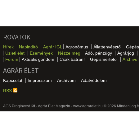
ROVATOK
Hírek
Napindító
Agrár IGL
Agronómus
Állattenyésztő
Gépés
Üzleti élet
Események
Nézze meg!
Adó, pénzügy
Agrárjog
Fórum
Aktuális gondom
Csak bátran!
Gépismertető
Archívu
AGRÁR ÉLET
Kapcsolat
Impresszum
Archívum
Adatvédelem
RSS
AGS Proginvest Kft.- Agrár Élet Magazin - www.agrarelet.hu © 2026 Minden jog f