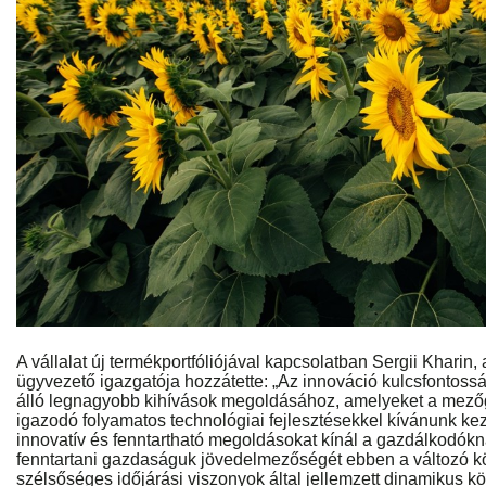
A vállalat új termékportfóliójával kapcsolatban Sergii Kharin
ügyvezető igazgatója hozzátette: „Az innováció kulcsfontos
álló legnagyobb kihívások megoldásához, amelyeket a mez
igazodó folyamatos technológiai fejlesztésekkel kívánunk kez
innovatív és fenntartható megoldásokat kínál a gazdálkodók
fenntartani gazdaságuk jövedelmezőségét ebben a változó k
szélsőséges időjárási viszonyok által jellemzett dinamikus