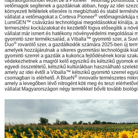
napraforgóhibridet vezet be a Pioneer
vetőmag portfólióba.
vetőmagok segítenek a gazdáknak abban, hogy az idei szez
környezeti feltételek ellenére is megbízható és stabil termés
®
vállalat a vetőmagokat a Corteva Pioneer
vetőmagmárkája sz
LumiGEN™ csávázási technológiai megoldásokkal kínálja, a
termesztési kockázatokat és kezdettől fogva elősegítik a növé
vállalat már ismert és hatékony növényvédelmi megoldásai mel
gyomirtó szer termékcsalád, a Viballa™ gyomirtó szer, a Suvi
®
Duo
rovarölő szer, a gazdálkodók számára 2025-ben új term
amelyek hozzájárulnak a sikeres gyomirtási technológiák kial
gyomirtó szerrel a gazdák a kukorica fejlődésének korai sz
védekezhetnek a magról kelő egyszikű és kétszikű gyomok el
egyedi összetételű, kétszikű kultúrákban használható szelektí
amely az idei évtől a Viballa™ kétszikű gyomirtó szerrel eg
®
csomagban is elérhető. A BlueN
innovatív természetes mikro
amely a levegőben lévő nitrogént köti meg és teszi elérhető
vállalat Magyarországon négy termékkel bővíti tovább biológiai