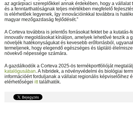
az agrárpiaci szereplőkkel annak érdekében, hogy a vállala
és a fenntarthatóságnak teljes mértékben megfelelő fejlesz
is elérhetőek legyenek, így innovációinkkal továbbra is haté
magyar mezőgazdaság fejlődését.”
A Corteva továbbra is jelentős forrásokat fektet be a kutatás-
innovatív megoldásokat kínáljon, amelyek lehetővé teszik a
növeljék hatékonyságukat és kevesebb erőforrásból, ugyanak
termeljenek, hogy elegendő egészséges és tápláló élelmiszert
növekvő népessége számára.
A gazdálkodók a Corteva 2025-ös termékportfólióját megtalálj
katalógusában
. A hibridek, a növényvédelmi és biológiai te
információért forduljanak a vállalat regionális képviselőihez
elérhetőségei
itt
találhatók.