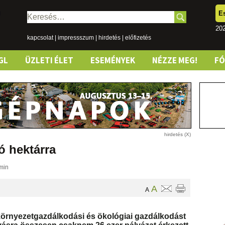
E
Keresés:
202
kapcsolat
|
impressszum
|
hirdetés
|
előfizetés
GL
ÜZLETI ÉLET
ESEMÉNYEK
NÉZZE MEG!
F
ió hektárra
min
A
A
környezetgazdálkodási és ökológiai gazdálkodást