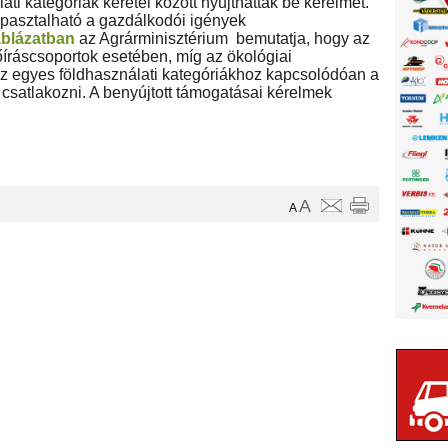
ati kategóriák keretei között nyújthattak be kérelmet.
apasztalható a gazdálkodói igények
áblázatban
az Agrárminisztérium bemutatja, hogy az
íráscsoportok esetében, míg az ökológiai
 egyes földhasználati kategóriákhoz kapcsolódóan a
 csatlakozni. A benyújtott támogatásai kérelmek
A
A