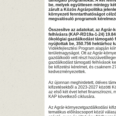
támogató programokat. A két felhí
be, melyek együttesen mintegy kétm
zárult a Közös Agrárpolitika jelenl
környezeti fenntarthatóságot célzó
megvalósuló programok kérelmezé
Összesítve az adatokat, az Agrár-k
felhívásra (KAP-RD19a-1-24) 19.846
ökológiai gazdálkodást támogató f
nyújtottak be, 350.756 hektárhoz
Vidékfejlesztési Program alapján kiír
területnagyságot. Ott az Agrár-körn
gazdálkodó vett részt hozzávetőlegese
gazdálkodást támogató felhívások ker
be kifizetési kérelmet, és csaknem 2
kedvezményezettek.
Az újonnan meghirdetett, ötéves tá
kifizetésekből a 2023-2027 közötti Kö
az első két évet lehet finanszírozni,
KAP következő ciklusára.
Az Agrár-környezetgazdálkodási kifi
tematikus előíráscsoport közül válas