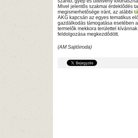
szántó, gyep és ültetvény földhasznál
Mivel jelentős szakmai érdeklődés t
megismerhetősége iránt, az alábbi
t
AKG kapcsán az egyes tematikus elő
gazdálkodás támogatása esetében az
termelők mekkora területtel kívánnak
feldolgozása megkezdődött.
(AM Sajtóiroda)