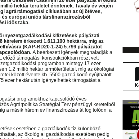
vásra összesen csaknem 26 ezer pályázat érkezett
illió hektár területet érintenek. Tavaly év végén
egi agrártámogatási ciklusában az új ötéves,
 és európai uniós társfinanszírozásból
si időszaka.
örnyezetgazdálkodási kifizetések pályázati
 kérelem érkezett 1.611.100 hektárra, míg az
elhívásra (KAP-RD20-1-24) 5.799 pályázatot
 kapcsolódóan.
A beérkezett igények meghaladják a
t, előző támogatási konstrukciókban részt vett
yezetgazdálkodási programban mintegy 17 ezer
n 1,2 millió hektár termőterülettel, míg az ökológiai
etei között évente kb. 5500 gazdálkodó nyújthatott
75 ezer hektár után igényelhettek támogatást a
mogatási programokhoz kapcsolódó éves
zös Agrárpolitika Stratégiai Terv pénzügyi kereteiből
 míg a másik három év finanszírozása át fog tolódni a
zetések esetében a gazdálkodók tíz különböző
zthattak, az ökológiai gazdálkodás esetében pedig