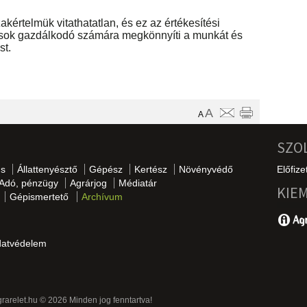
akértelmük vitathatatlan, és ez az értékesítési
 sok gazdálkodó számára megkönnyíti a munkát és
st.
A
A
SZO
s
Állattenyésztő
Gépész
Kertész
Növényvédő
Előfize
Adó, pénzügy
Agrárjog
Médiatár
KIE
Gépismertető
Archívum
datvédelem
grarelet.hu © 2026 Minden jog fenntartva!