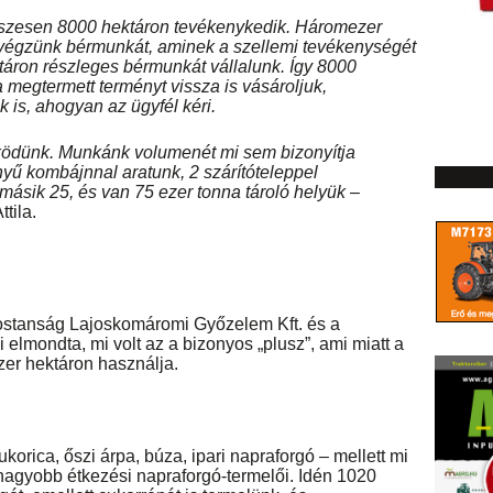
sszesen 8000 hektáron tevékenykedik. Háromezer
n végzünk bérmunkát, aminek a szellemi tevékenységét
ktáron részleges bérmunkát vállalunk. Így 8000
a megtermett terményt vissza is vásároljuk,
uk is, ahogyan az ügyfél kéri.
ködünk. Munkánk volumenét mi sem bizonyítja
yű kombájnnal aratunk, 2 szárítóteleppel
másik 25, és van 75 ezer tonna tároló helyük
–
tila.
mostanság Lajoskomáromi Győzelem Kft. és a
i elmondta, mi volt az a bizonyos „plusz”, ami miatt a
zer hektáron használja.
ukorica, őszi árpa, búza, ipari napraforgó – mellett mi
agyobb étkezési napraforgó-termelői. Idén 1020