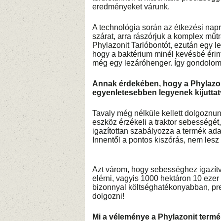
eredményeket várunk.
A technológia során az étkezési nap
szárat, arra rászórjuk a komplex műtr
Phylazonit Tarlóbontót, ezután egy l
hogy a baktérium minél kevésbé érin
még egy lezáróhenger. Így gondolom 
Annak érdekében, hogy a Phylazon
egyenletesebben legyenek kijutta
Tavaly még nélküle kellett dolgoznu
eszköz érzékeli a traktor sebességét
igazítottan szabályozza a termék ada
Innentől a pontos kiszórás, nem lesz
Azt várom, hogy sebességhez igazítva
elérni, vagyis 1000 hektáron 10 ezer
bizonnyal költséghatékonyabban, pr
dolgozni!
Mi a véleménye a Phylazonit termé