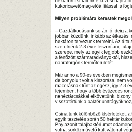
hektáron csinálunk étkezési napraforg
kukoricavetőmag-előállítással is fog
Milyen problémára kerestek megoldá
– Gazdálkodásunk során jó ideig a ku
jobban küzdünk, inkább az étkezési 
hektáron tervezünk termelni. Az álta
szeretnénk 2-3 évre leszorítani, tula
szerepe, mely az egyik legjobb eszkö
a fertőzött szármaradványoktól, hisz
napraforgónk termőterületét.
Már anno a 90-es években megismerke
de bonyolult volt a kiszórása, nem vo
macerásnak tűnt az egész, így 2-3 év 
fejemben, hogy a több évtizedes ronc
nehéztárcsákkal elkövettünk, bizony n
visszatértünk a baktériumtrágyákhoz
Csináltunk különböző kísérleteket, ah
egyik tesztelés során 50 hektár kukor
Phylazonit talajbaktériumot odamenet
volna sorközművelő kultivátorral vég