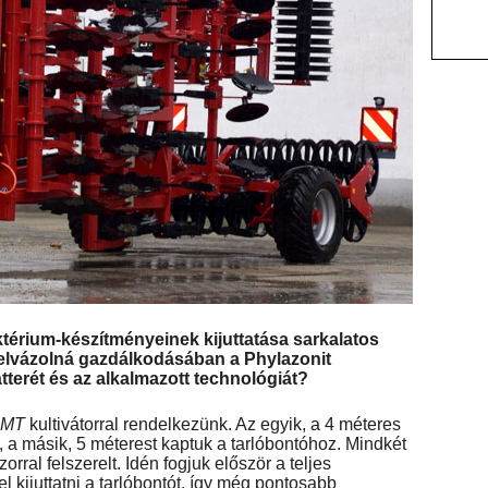
ktérium-készítményeinek kijuttatása sarkalatos
elvázolná gazdálkodásában a Phylazonit
tterét és az alkalmazott technológiát?
 MT
kultivátorral rendelkezünk. Az egyik, a 4 méteres
 a másik, 5 méterest kaptuk a tarlóbontóhoz. Mindkét
rral felszerelt. Idén fogjuk először a teljes
 kijuttatni a tarlóbontót, így még pontosabb