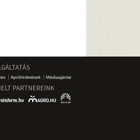
LGÁLTATÁS
tés
Apróhirdetések
Médiaajánlat
MELT PARTNEREINK