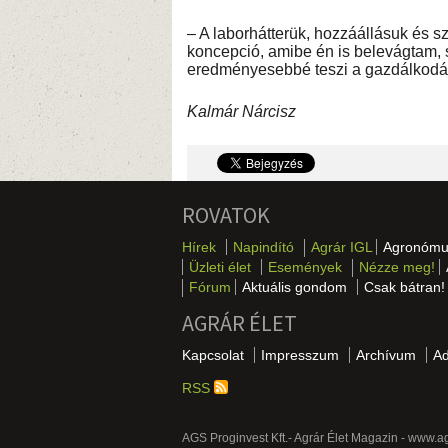
– A laborhátterük, hozzáállásuk és sz
koncepció, amibe én is belevágtam,
eredményesebbé teszi a gazdálkodá
Kalmár Nárcisz
ROVATOK
Hírek
Napindító
Agrár IGL
Agronómu
Üzleti élet
Események
Nézze meg!
Fórum
Aktuális gondom
Csak bátran!
AGRÁR ÉLET
Kapcsolat
Impresszum
Archívum
A
RSS
AGS Proginvest Kft.- Agrár Élet Magazin - www.a