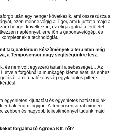
raforgó után egy henger következik, ami összezúzza a
ágyát, ezen menne végig a Tiger, ami kijuttatja majd a
ezáró henger következne, ez eligazgatná a területet,
tkezzen napfénnyel, erre jön a gabonavetőgép, és
komplettnek a technológiát.
it talajbaktérium-készítmények a területen még
tva, a Temposensor nagy segítségünkre lesz.
nk, és nem volt egyszerű tartani a sebességet… Az
, illetve a forgóknál a munkagép kiemelését, és ehhez
golását, ami a hatékonyság egyik fontos pillére.
 kérdés!
 egyenletes kijuttatást és egyenletes hatást tudjak
 liter baktérium fogyjon. A Temposensorral minden
ecízebben és nagyobb teljesítménnyel tudunk majd
keket forgalmazó Agrova Kft.-ről?