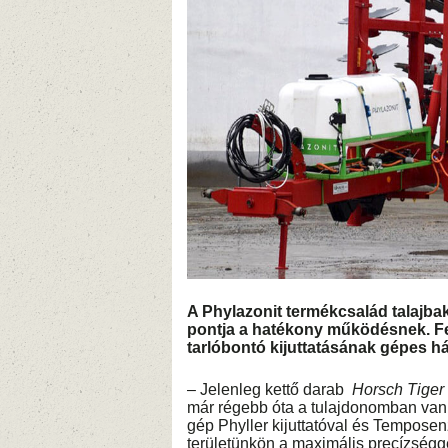
A Phylazonit termékcsalád talajba
pontja a hatékony működésnek. F
tarlóbontó kijuttatásának gépes há
– Jelenleg kettő darab
Horsch Tiger
már régebb óta a tulajdonomban van,
gép Phyller kijuttatóval és Temposenzo
területünkön a maximális precízséggel