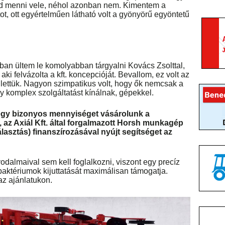
tud menni vele, néhol azonban nem. Kimentem a
itot, ott egyértelműen látható volt a gyönyörű egyöntetű
ban ültem le komolyabban tárgyalni Kovács Zsolttal,
 aki felvázolta a kft. koncepcióját. Bevallom, ez volt az
llettük. Nagyon szimpatikus volt, hogy ők nemcsak a
y komplex szolgáltatást kínálnak, gépekkel.
egy bizonyos mennyiséget vásárolunk a
 az Axiál Kft. által forgalmazott Horsh munkagép
lasztás) finanszírozásával nyújt segítséget az
odalmaival sem kell foglalkozni, viszont egy precíz
jbaktériumok kijuttatását maximálisan támogatja.
z ajánlatukon.