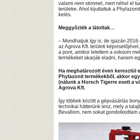
valami nem stimmel, mert néhol el 
területre. Ahol kijuttattuk a Phylazon
kelés.
Meggyőzték a látottak…
– Mondhatjuk így is, de igazán 2016-
az Agrova Kft. területi képviselőjével,
a pont, amikor letettem a voksom me
termékeket akarják eladni, hanem eg
Ha meghatározott éven keresztül 
Phylazonit termékekből, akkor egy,
(nálunk a Horsch Tigerre esett a vá
Agrova Kft.
Így többek között a gépvásárlás bony
technikai hátterünk lesz, mely a tala
Bevallom, nem sokat gondolkodtam a