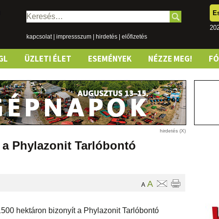
E
Keresés:
202
kapcsolat
|
impressszum
|
hirdetés
|
előfizetés
GL
ÜZLETI ÉLET
ESEMÉNYEK
NÉZZE MEG!
F
 a Phylazonit Tarlóbontó
A
A
00 hektáron bizonyít a Phylazonit Tarlóbontó