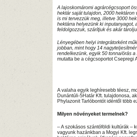
A lajoskomáromi agrárcégcsoport ö
hektár saját tulajdon, 2000 hektáro
is mi tervezzük meg, illetve 3000 he
hektárra helyezünk ki inputanyagot, 
feldolgozzuk, szárítjuk és akár tárolj
Lényegében helyi integrátorként mű
jobban, mint hogy 14 nagyteljesítmén
rendelkezünk, egyik 50 tonna/órás a 
mutatta be a cégcsoportot Csepregi At
A valaha egyik leghíresebb téesz, 
Dunántúli-5Határ Kft. tulajdonosa, ak
Phylazonit Tarlóbontót idéntől több e
Milyen növényeket termelnek?
– A szokásos szántóföldi kultúrák – k
vagyunk hazánkban a Mogyi Kft. legn