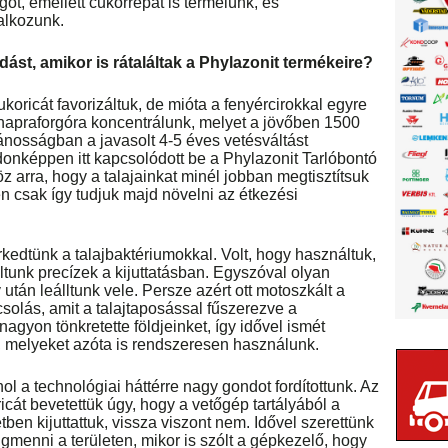
ót, emellett cukorrépát is termelünk, és
lalkozunk.
st, amikor is rátaláltak a Phylazonit termékeire?
koricát favorizáltuk, de mióta a fenyércirokkal egyre
napraforgóra koncentrálunk, melyet a jövőben 1500
lánosságban a javasolt 4-5 éves vetésváltást
jdonképpen itt kapcsolódott be a Phylazonit Tarlóbontó
z arra, hogy a talajainkat minél jobban megtisztítsuk
en csak így tudjuk majd növelni az étkezési
dtünk a talajbaktériumokkal. Volt, hogy használtuk,
ltunk precízek a kijuttatásban. Egyszóval olyan
után leálltunk vele. Persze azért ott motoszkált a
solás, amit a talajtaposással fűszerezve a
agyon tönkretette földjeinket, így idővel ismét
, melyeket azóta is rendszeresen használunk.
ol a technológiai háttérre nagy gondot fordítottunk. Az
icát bevetettük úgy, hogy a vetőgép tartályából a
ben kijuttattuk, vissza viszont nem. Idővel szerettünk
igmenni a területen, mikor is szólt a gépkezelő, hogy