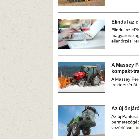
Elindul az 
Elindul az eP
magyarországi
ellenőrzési r
A Massey F
kompakt-tra
A Massey Ferg
traktorszériát
Az új önjár
Az új Panter
permetezőgépe
vezérléssel.
t