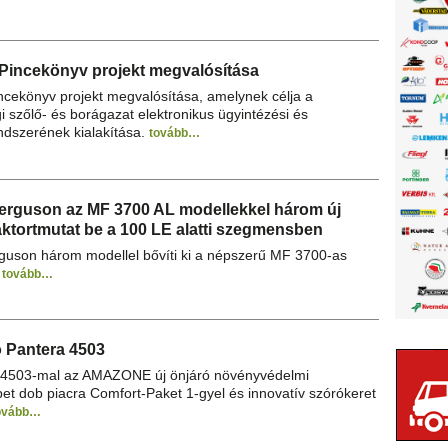
ePincekönyv projekt megvalósítása
incekönyv projekt megvalósítása, amelynek célja a
 szőlő- és borágazat elektronikus ügyintézési és
endszerének kialakítása.
tovább…
erguson az MF 3700 AL modellekkel három új
ktortmutat be a 100 LE alatti szegmensben
uson három modellel bővíti ki a népszerű MF 3700-as
.
tovább…
ó Pantera 4503
a 4503-mal az AMAZONE új önjáró növényvédelmi
t dob piacra Comfort-Paket 1-gyel és innovatív szórókeret
ovább…