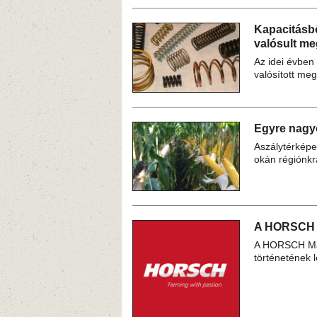
Kapacitásb
valósult me
Az idei évben
valósított me
Egyre nagyo
Aszálytérképet
okán régiónkr
A HORSCH el
A HORSCH Mas
történetének 