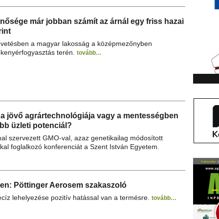
nősége már jobban számít az árnál egy friss hazai
int
evetésben a magyar lakosság a középmezőnyben
 kenyérfogyasztás terén.
tovább…
 a jövő agrártechnológiája vagy a mentességben
bb üzleti potenciál?
al szervezett GMO-val, azaz genetikailag módosított
al foglalkozó konferenciát a Szent István Egyetem.
zen: Pöttinger Aerosem szakaszoló
cíz lehelyezése pozitív hatással van a termésre.
tovább…