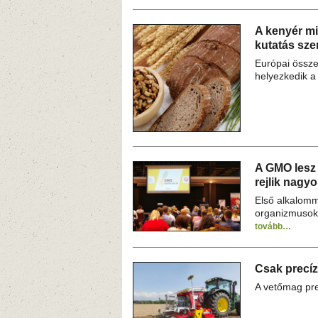
A kenyér mi
kutatás szer
Európai össz
helyezkedik a
A GMO lesz
rejlik nagyo
Első alkalomm
organizmusokk
tovább…
Csak precí
A vetőmag pre