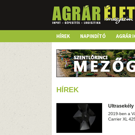
Skip
HÍREK
NAPINDÍTÓ
AGRÁR I
to
content
HÍREK
Ultrasekély
2019-ben a Vä
Carrier XL 42