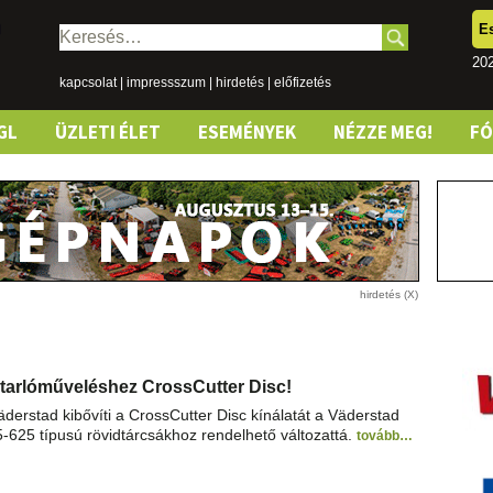
E
Keresés:
202
kapcsolat
|
impressszum
|
hirdetés
|
előfizetés
GL
ÜZLETI ÉLET
ESEMÉNYEK
NÉZZE MEG!
F
 tarlóműveléshez CrossCutter Disc!
derstad kibővíti a CrossCutter Disc kínálatát a Väderstad
5-625 típusú rövidtárcsákhoz rendelhető változattá.
tovább…