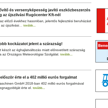
ővítő és versenyképesség javító eszközbeszerzés
g az újszilvási Rugócenter Kft-nél
 az előző évekhez hasonlóan, jelentős fejlesztési beruházást
g az újszilvási…
tovább…
bb kockázatot jelent a szárazság!
 készít az éghajlatváltozás miatt előrevetített szárazság
a az Országos Meteorológiai Szolgálat.
tovább…
őször érte el a 402 millió eurós forgalmat
chinen GmbH 2018-ban 402 millió eurós forgalmával
legnagyobbját érte el.
tovább…